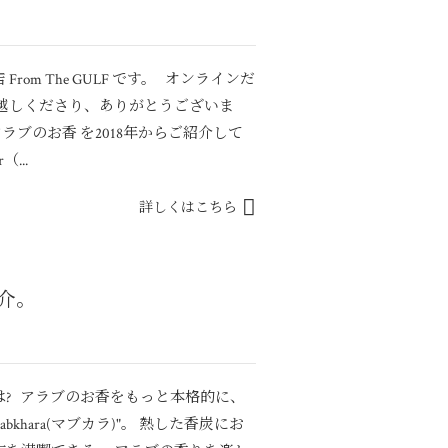
om The GULF です。 オンラインだ
越しくださり、ありがとうございま
ラブのお香 を2018年からご紹介して
...
詳しくはこちら
介。
? アラブのお香をもっと本格的に、
khara(マブカラ)"。 熱した香炭にお