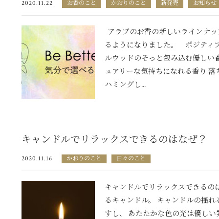
2020.11.22
お香のこと
かおりのこと
新発売
お知らせ
アラブのお香の新しいラインナップ
るようになりました。 ポジティブ
ルウッドのそっと包み込む優しい香
ュアリーな気持ちになれる香り 落
ハミングし...
キャンドルでリラックスできるのはなぜ？
2020.11.16
かおりのこと
日々のこと
キャンドルでリラックスできるのは
るキャンドル。 キャンドルの揺れ
すし、 あたたかな色の光は優し