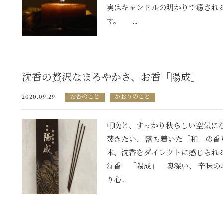
実はキャンドルの明かりで癒され
す。 ...
沈香の贅沢なまろやかさ、お香「陽成」
2020.09.29
お香のこと
かおりのこと
朝晩と、すっかり秋らしい空気にな
焚きたい、 落ち着いた「和」の香
木、沈香をダイレクトに感じられ
沈香 「陽成」 奥深い、 辛味の
り心...