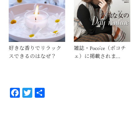
好きな香りでリラック
雑誌・Poco’ce（ポコチ
スできるのはなぜ？
ェ）に掲載されま…
Fa
T
共
ce
wi
有
bo
tt
ok
er