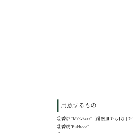
用意するもの
①香炉 ”Mabkhara”（耐熱皿で
②香炭”Bukhoor”