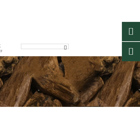

E

ド