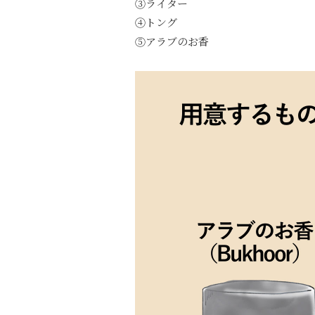
③ライター
④トング
⑤アラブのお香